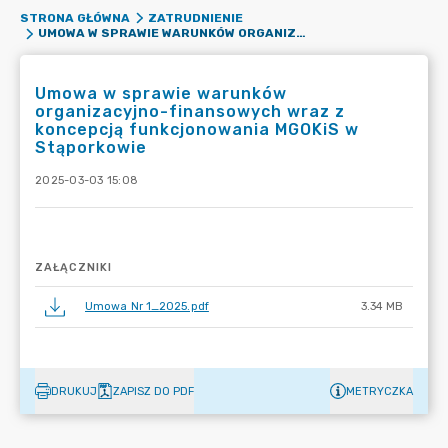
STRONA GŁÓWNA
ZATRUDNIENIE
UMOWA W SPRAWIE WARUNKÓW ORGANIZACYJNO-FINANSOWYCH WRAZ Z KONCEPCJĄ FUNKCJONOWANIA MGOKIS W STĄPORKOWIE
Umowa w sprawie warunków
organizacyjno-finansowych wraz z
koncepcją funkcjonowania MGOKiS w
Stąporkowie
2025-03-03 15:08
ZAŁĄCZNIKI
Umowa Nr 1_2025.pdf
3.34 MB
DRUKUJ
ZAPISZ DO PDF
METRYCZKA