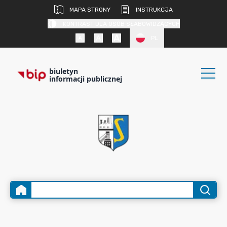
MAPA STRONY
INSTRUKCJA
KONTRAST DLA OSÓB SŁABOWIDZĄCYCH
PL
biuletyn
informacji publicznej