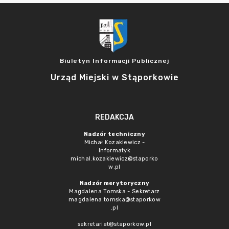
Biuletyn Informacji Publicznej
Urząd Miejski w Stąporkowie
REDAKCJA
Nadzór techniczny
Michał Kozakiewicz -
Informatyk
michal.kozakiewicz@staporko
w.pl
Nadzór merytoryczny
Magdalena Tomska - Sekretarz
magdalena.tomska@staporkow
.pl
sekretariat@staporkow.pl