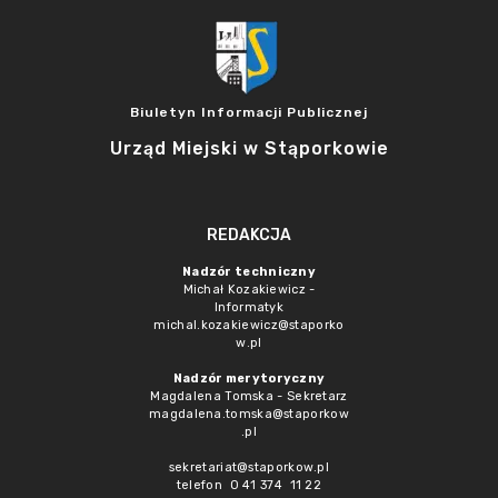
Biuletyn Informacji Publicznej
Urząd Miejski w Stąporkowie
REDAKCJA
Nadzór techniczny
Michał Kozakiewicz -
Informatyk
michal.kozakiewicz@staporko
w.pl
Nadzór merytoryczny
Magdalena Tomska - Sekretarz
magdalena.tomska@staporkow
.pl
sekretariat@staporkow.pl
telefon 0 41 374 11 22