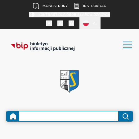
MAPA STRONY
INSTRUKCJA
KONTRAST DLA OSÓB SŁABOWIDZĄCYCH
PL
biuletyn
informacji publicznej