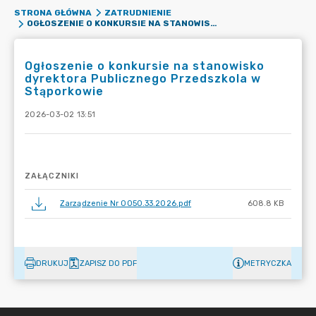
STRONA GŁÓWNA
ZATRUDNIENIE
OGŁOSZENIE O KONKURSIE NA STANOWISKO DYREKTORA PUBLICZNEGO PRZEDSZKOLA W STĄPORKOWIE
Ogłoszenie o konkursie na stanowisko
dyrektora Publicznego Przedszkola w
Stąporkowie
2026-03-02 13:51
ZAŁĄCZNIKI
Zarządzenie Nr 0050.33.2026.pdf
608.8 KB
DRUKUJ
ZAPISZ DO PDF
METRYCZKA