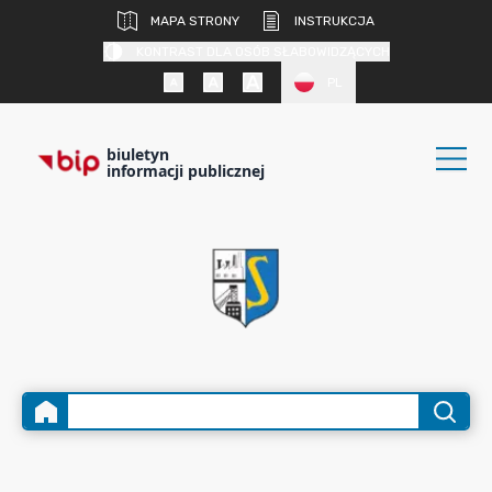
MAPA STRONY
INSTRUKCJA
KONTRAST DLA OSÓB SŁABOWIDZĄCYCH
PL
biuletyn
informacji publicznej