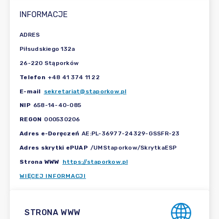
INFORMACJE
ADRES
Piłsudskiego 132a
26-220 Stąporków
Telefon
+48 41 374 11 22
E-mail
sekretariat@staporkow.pl
NIP
658-14-40-085
REGON
000530206
Adres e-Doręczeń
AE:PL-36977-24329-GSSFR-23
Adres skrytki ePUAP
/UMStaporkow/SkrytkaESP
Strona WWW
https://staporkow.pl
WIĘCEJ INFORMACJI
STRONA WWW