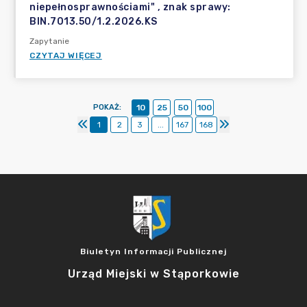
niepełnosprawnościami" , znak sprawy:
BIN.7013.50/1.2.2026.KS
Zapytanie
CZYTAJ WIĘCEJ
POKAŻ
:
10
25
50
100
1
2
3
...
167
168
Biuletyn Informacji Publicznej
Urząd Miejski w Stąporkowie