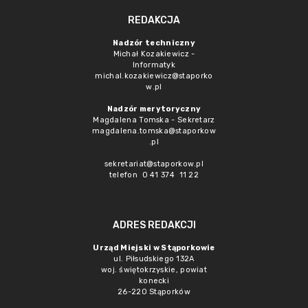
REDAKCJA
Nadzór techniczny
Michał Kozakiewicz -
Informatyk
michal.kozakiewicz@staporko
w.pl
Nadzór merytoryczny
Magdalena Tomska - Sekretarz
magdalena.tomska@staporkow
.pl
sekretariat@staporkow.pl
telefon 0 41 374 11 22
ADRES REDAKCJI
Urząd Miejski w Stąporkowie
ul. Piłsudskiego 132A
woj. świętokrzyskie, powiat
konecki
26-220 Stąporków