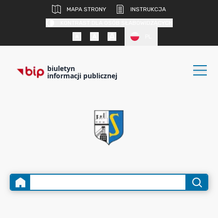
MAPA STRONY
INSTRUKCJA
KONTRAST DLA OSÓB SŁABOWIDZĄCYCH
PL
biuletyn
informacji publicznej