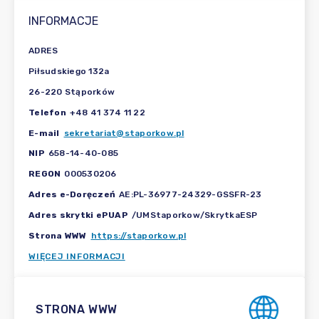
INFORMACJE
ADRES
Piłsudskiego 132a
26-220 Stąporków
Telefon
+48 41 374 11 22
E-mail
sekretariat@staporkow.pl
NIP
658-14-40-085
REGON
000530206
Adres e-Doręczeń
AE:PL-36977-24329-GSSFR-23
Adres skrytki ePUAP
/UMStaporkow/SkrytkaESP
Strona WWW
https://staporkow.pl
WIĘCEJ INFORMACJI
STRONA WWW