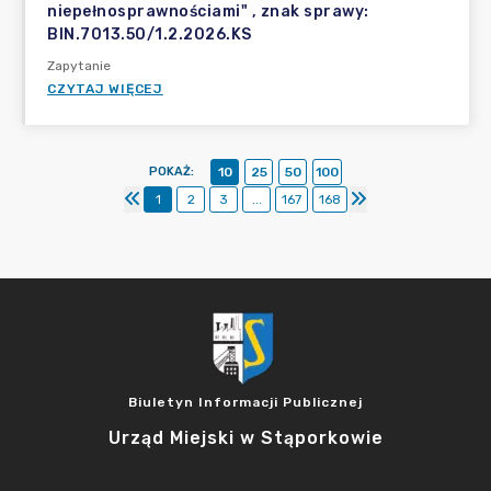
niepełnosprawnościami" , znak sprawy:
BIN.7013.50/1.2.2026.KS
Zapytanie
CZYTAJ WIĘCEJ
POKAŻ
:
10
25
50
100
1
2
3
...
167
168
Biuletyn Informacji Publicznej
Urząd Miejski w Stąporkowie