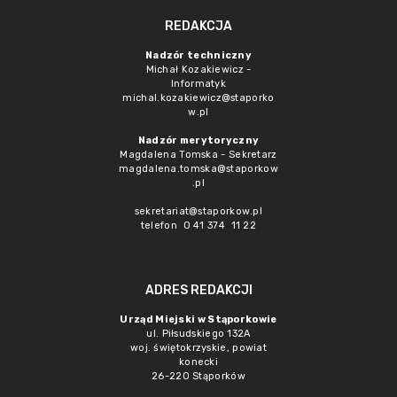
REDAKCJA
Nadzór techniczny
Michał Kozakiewicz -
Informatyk
michal.kozakiewicz@staporko
w.pl
Nadzór merytoryczny
Magdalena Tomska - Sekretarz
magdalena.tomska@staporkow
.pl
sekretariat@staporkow.pl
telefon 0 41 374 11 22
ADRES REDAKCJI
Urząd Miejski w Stąporkowie
ul. Piłsudskiego 132A
woj. świętokrzyskie, powiat
konecki
26-220 Stąporków