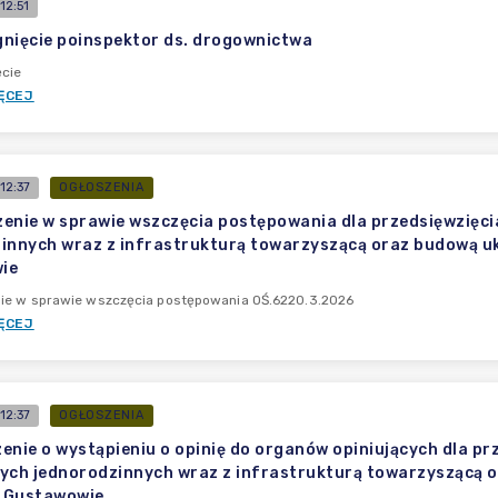
12:51
nięcie poinspektor ds. drogownictwa
ęcie
ĘCEJ
12:37
OGŁOSZENIA
enie w sprawie wszczęcia postępowania dla przedsięwzięci
innych wraz z infrastrukturą towarzyszącą oraz budową ukł
ie
ie w sprawie wszczęcia postępowania OŚ.6220.3.2026
ĘCEJ
12:37
OGŁOSZENIA
enie o wystąpieniu o opinię do organów opiniujących dla p
ych jednorodzinnych wraz z infrastrukturą towarzyszącą or
w Gustawowie