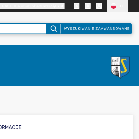
TRAST DLA OSÓB SŁABOWIDZĄCYCH
PL
WYSZUKIWANIE ZAAWANSOWANE
FORMACJE