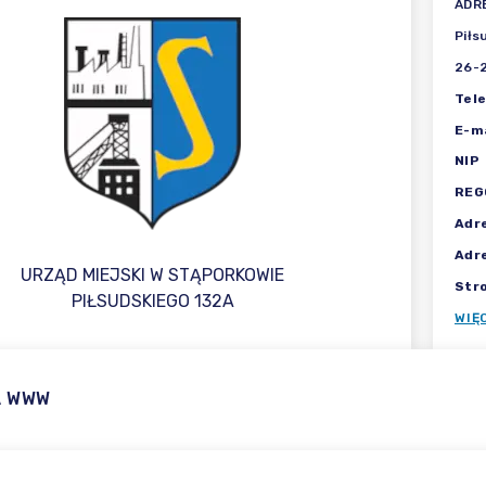
ADR
Piłs
26-
Tel
E-ma
NIP
REG
Adr
Adr
URZĄD MIEJSKI W STĄPORKOWIE
Str
PIŁSUDSKIEGO 132A
WIĘ
A WWW