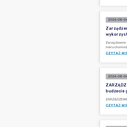
2026-08-06
Zarządzen
wykorzyst
Zarządzenie 
nieruchomoś
CZYTAJ WI
2026-08-06
ZARZĄDZE
budżecie 
ZARZĄDZENIE
CZYTAJ WI