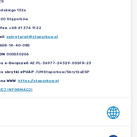
ES
udskiego 132a
220 Stąporków
efon
+48 41 374 11 22
il
sekretariat@staporkow.pl
658-14-40-085
ON
000530206
es e-Doręczeń
AE:PL-36977-24329-GSSFR-23
es skrytki ePUAP
/UMStaporkow/SkrytkaESP
ona WWW
https://staporkow.pl
CEJ INFORMACJI