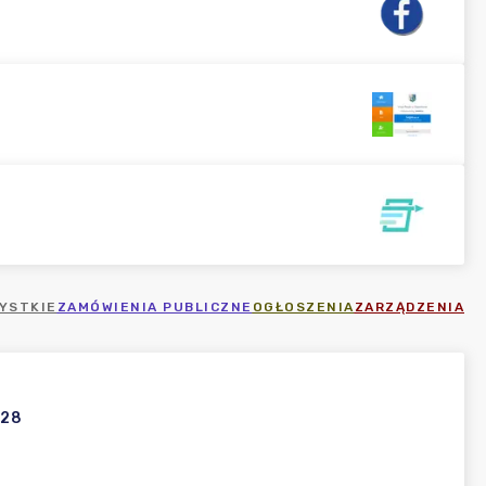
YSTKIE
ZAMÓWIENIA PUBLICZNE
OGŁOSZENIA
ZARZĄDZENIA
028