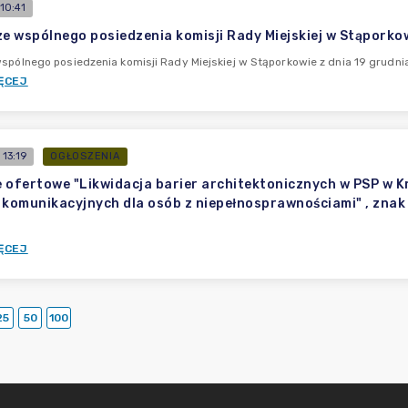
10:41
ze wspólnego posiedzenia komisji Rady Miejskiej w Stąporkow
wspólnego posiedzenia komisji Rady Miejskiej w Stąporkowie z dnia 19 grudnia
ĘCEJ
13:19
OGŁOSZENIA
 ofertowe "Likwidacja barier architektonicznych w PSP w 
 komunikacyjnych dla osób z niepełnosprawnościami" , znak
ĘCEJ
25
50
100