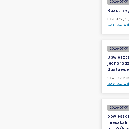
2026-07-31 
Rozstrzyg
Rozstrzygni
CZYTAJ WI
2026-07-31 
Obwieszcz
jednorodz
Gustawow
Obwieszczen
CZYTAJ WI
2026-07-31 
obwieszcz
mieszkaln
gr. 52/9 